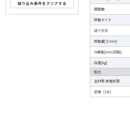
絞り込み条件をクリアする
調整軸
調整軸
移動ガイド
移動ガイド
送り方式
送り方式
移動量[±mm]
移動量[±mm]
分解能[mm/回転]
分解能[mm/回転]
自重[kg]
自重[kg]
型式
型式
主材質-表面処理
主材質-表面処理
定価（1台）
定価（1台）