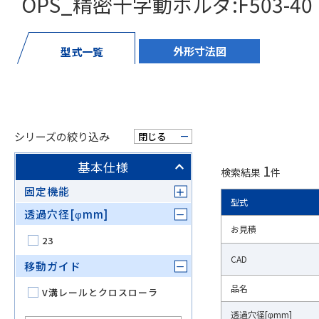
OPS_精密十字動ホルダ:F503-40
外形寸法図
型式一覧
シリーズの絞り込み
閉じる
基本仕様
1
検索結果
件
固定機能
型式
型式
透過穴径[φmm]
お見積
お見積
23
CAD
CAD
移動ガイド
品名
品名
V溝レールとクロスローラ
透過穴径[φmm]
透過穴径[φmm]