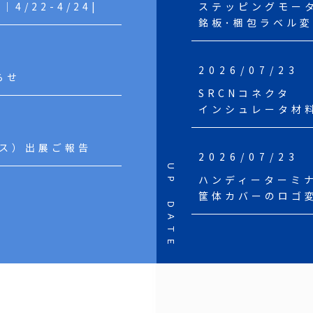
4/22-4/24|
ステッピングモータド
銘板･梱包ラベル
2026/07/23
らせ
SRCNコネクタ
インシュレータ材
ルス）出展ご報告
2026/07/23
ＵＰ ＤＡＴＥ
ハンディーターミナ
筐体カバーのロゴ