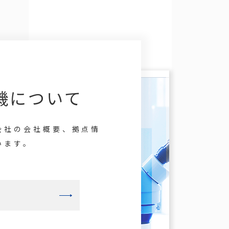
機について
会社の会社概要、拠点情
います。